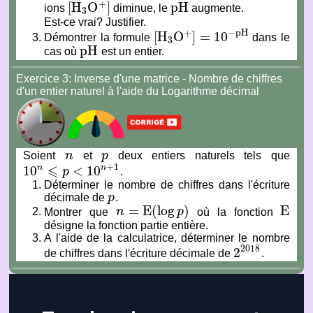
+
[
H
O
]
p
H
ions
diminue, le
augmente.
[
H
3
O
+
]
p
H
3
Est-ce vrai? Justifier.
−
p
H
+
[
H
O
]
=
10
Démontrer la formule
dans le
[
H
3
O
+
]
=
10
−
p
H
3
p
H
cas où
est un entier.
p
H
Exercice 3: Inverse d'une matrice - Nombre de chiffres
d'un entier naturel à l'aide du Logarithme décimal
Soient
n
et
p
deux entiers naturels tels que
n
p
⩽
+
1
10
<
10
n
n
p
.
10
n
⩽
p
<
10
n
+
1
Déterminer le nombre de chiffres dans l'écriture
décimale de
p
.
p
=
E
(
log
)
E
Montrer que
n
p
où la fonction
n
=
E
(
log
p
)
E
désigne la fonction partie entière.
A l'aide de la calculatrice, déterminer le nombre
2018
2
de chiffres dans l'écriture décimale de
.
2
2018