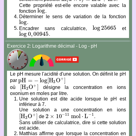
Cette propriété est-elle encore valable avec la
log
fonction
.
log
Déterminer le sens de variation de la fonction
log
.
log
log
25665
Encadrer sans calculatrice,
et
log
25665
log
0
,
00945
.
log
0
,
00945
Exercice 2: Logarithme décimal - Log - pH
Le pH mesure l'acidité d'une solution. On définit le pH
+
p
H
=
−
log
[
H
O
]
par
p
H
=
−
log
[
H
3
O
+
]
3
+
[
H
O
]
où
désigne la concentration en ions
[
H
3
O
+
]
3
oxonium en moles par litre.
Une solution est dite acide lorsque le pH est
inférieur à 7.
Une solution a une concentration en ions
−
1
−
11
+
[
H
O
]
2
×
10
m
o
l
⋅
L
de
.
[
H
3
O
+
]
2
×
10
−
11
m
o
l
⋅
L
−
1
3
Sans utiliser de calculatrice, dire si cette solution
est acide.
Matthias affirme que lorsque la concentration en