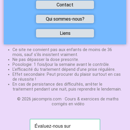
site
Contact
vous
a
été
utile
Vous avez
Qui sommes-nous?
alors
trouvé une
dites
le
erreur
!
Nicolas
Liens
Vous avez
Halpern-Herla
une
Sites
Une vidéo vous a plu,
Agrégé de
de
suggestion
n'hésitez pas à
physique
Mathématiques
Ce site ne convient pas aux enfants de moins de 36
chimie
mettre un like ou la
Professeur en
mois, sauf s'ils insistent vraiment.
N'hesitez
partager !
S, ES, STI et
Ne pas dépasser la dose prescrite.
Labolycée
:
pas
Mettez un lien
Posologie: 1 fois
STMG depuis
/
jour la semaine avant le contrôle.
annales du
à
www.jaicompris.com
L'efficacité du traitement dépend d'une prise régulière.
30 ans
bac
envoyer
sur votre site, blog,
Effet secondaire: Peut procurer du plaisir surtout en cas
Créateur de
Exovidéo
:
un
de réussite !
page facebook.
jeux de
Cours et
mail
En cas de persistance des difficultés, arrêter le
Abonnez-vous
stratégie:
exercice
à:
traitement pendant une nuit, puis reprendre le lendemain.
gratuitement sur
Agora
et
en
vidéo
jaicompris.com@gmail.com
Youtube pour être au
Chifoumi
© 2026 jaicompris.com · Cours & exercices de maths
courant des nouvelles
Stephane
corrigés en vidéo
vidéos.
Chenevière
Agrégé de
Mathématiques
Professeur en