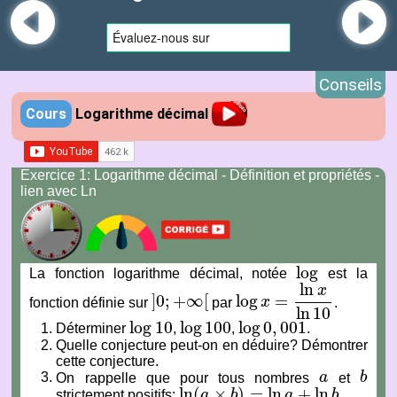
Conseils
Cours
Logarithme décimal
Exercice 1: Logarithme décimal - Définition et propriétés -
lien avec Ln
log
La fonction logarithme décimal, notée
est la
log
ln
x
]
0
;
+
∞
[
log
=
fonction définie sur
par
x
.
]
0
;
+
∞
[
log
x
=
ln
x
ln
10
ln
10
log
10
log
100
log
0
,
001
Déterminer
,
,
.
log
10
log
100
log
0
,
001
Quelle conjecture peut-on en déduire? Démontrer
cette conjecture.
On rappelle que pour tous nombres
a
et
b
a
b
ln
(
×
)
=
ln
+
ln
strictement positifs:
a
b
a
b
.
ln
(
a
×
b
)
=
ln
a
+
ln
b