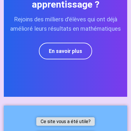
apprentissage ?
Rejoins des milliers d'élèves qui ont déjà
amélioré leurs résultats en mathématiques
En savoir plus
Ce site vous a été utile?
Ce