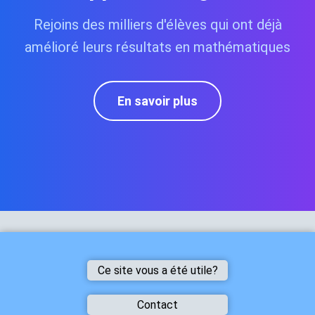
Rejoins des milliers d'élèves qui ont déjà
amélioré leurs résultats en mathématiques
En savoir plus
Ce site vous a été utile?
Ce
site
Contact
vous
a