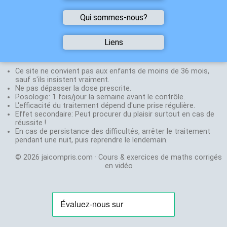
été
utile
Vous avez
Qui sommes-nous?
alors
trouvé une
dites
le
erreur
!
Nicolas
Liens
Vous avez
Halpern-Herla
une
Sites
Une vidéo vous a plu,
Agrégé de
de
suggestion
n'hésitez pas à
physique
Mathématiques
Ce site ne convient pas aux enfants de moins de 36 mois,
chimie
mettre un like ou la
Professeur en
sauf s'ils insistent vraiment.
N'hesitez
partager !
S, ES, STI et
Ne pas dépasser la dose prescrite.
Labolycée
:
pas
Mettez un lien
Posologie: 1 fois
STMG depuis
/
jour la semaine avant le contrôle.
annales du
à
www.jaicompris.com
L'efficacité du traitement dépend d'une prise régulière.
30 ans
bac
envoyer
sur votre site, blog,
Effet secondaire: Peut procurer du plaisir surtout en cas de
Créateur de
Exovidéo
:
un
réussite !
page facebook.
jeux de
Cours et
mail
En cas de persistance des difficultés, arrêter le traitement
Abonnez-vous
stratégie:
exercice
à:
pendant une nuit, puis reprendre le lendemain.
gratuitement sur
Agora
et
en
vidéo
jaicompris.com@gmail.com
Youtube pour être au
Chifoumi
© 2026 jaicompris.com · Cours & exercices de maths corrigés
courant des nouvelles
Stephane
en vidéo
vidéos.
Chenevière
Agrégé de
Mathématiques
Professeur en
S, ES et STMG
depuis 21 ans