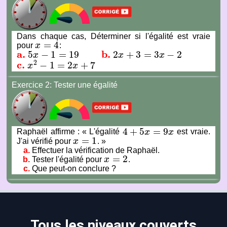
Dans chaque cas, Déterminer si l'égalité est vraie
=
4
pour
x
:
x
=
4
a.
b.
5
−
1
=
19
2
+
3
=
3
−
2
x
x
x
a.
5
x
−
1
=
19
b.
2
x
+
3
=
3
x
−
2
2
c.
−
1
=
2
+
7
x
x
c.
x
2
−
1
=
2
x
+
7
Exercice 2: Tester une égalité
4
+
5
=
9
Raphaël affirme : « L'égalité
x
x
est vraie.
4
+
5
x
=
9
x
=
1
J'ai vérifié pour
x
. »
x
=
1
Effectuer la vérification de Raphaël.
=
2
Tester l'égalité pour
x
.
x
=
2
Que peut-on conclure ?
Tous les niveaux couverts