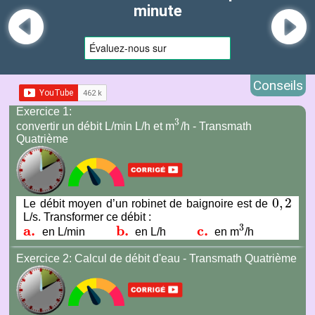
minute
Conseils
Exercice
1:
3
convertir un débit L/min L/h et m
/h - Transmath
3
Quatrième
0
,
2
Le débit moyen d’un robinet de baignoire est de
0
,
2
L/s. Transformer ce débit :
3
a.
b.
c.
en L/min
en L/h
en m
/h
a.
b.
c.
3
Exercice
2:
Calcul de débit d'eau - Transmath Quatrième