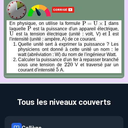
P
=
U
×
I
En physique, on utilise la formule
dans
P
=
U
×
I
P
laquelle
est la puissance d'un appareil électrique,
P
U
I
est la tension électrique (unité : volt, V) et
est
U
I
l'intensité (unité : ampère, A) de ce courant.
Quelle unité sert à exprimer la puissance ? Les
physiciens ont donné à cette unité un nom : le
watt (abréviation : W) du nom de l'ingénieur Watt.
Calculer la puissance d'un fer à repasser branché
220
sous une tension de
V et traversé par un
220
5
courant d'intensité
A.
5
Tous les niveaux couverts
Collège