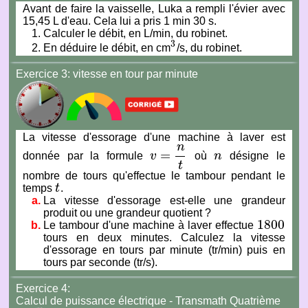
Avant de faire la vaisselle, Luka a rempli l'évier avec
15,45 L d'eau. Cela lui a pris 1 min 30 s.
Calculer le débit, en L/min, du robinet.
3
En déduire le débit, en cm
/s, du robinet.
3
Exercice
3:
vitesse en tour par minute
La vitesse d'essorage d'une machine à laver est
n
=
donnée par la formule
v
où
n
désigne le
v
=
n
t
n
t
nombre de tours qu'effectue le tambour pendant le
temps
t
.
t
La vitesse d'essorage est-elle une grandeur
produit ou une grandeur quotient ?
1
800
Le tambour d'une machine à laver effectue
1
800
tours en deux minutes. Calculez la vitesse
d'essorage en tours par minute (tr/min) puis en
tours par seconde (tr/s).
Exercice
4:
Calcul de puissance électrique - Transmath Quatrième