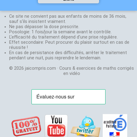
Halpern-Herla
une
Sites
Une vidéo vous a plu,
Agrégé de
de
suggestion
n'hésitez pas à
physique
Mathématiques
Ce site ne convient pas aux enfants de moins de 36 mois,
chimie
mettre un like ou la
Professeur en
sauf s'ils insistent vraiment.
N'hesitez
partager !
S, ES, STI et
Ne pas dépasser la dose prescrite.
Labolycée
:
pas
Mettez un lien
Posologie: 1 fois
STMG depuis
/
jour la semaine avant le contrôle.
annales du
à
www.jaicompris.com
L'efficacité du traitement dépend d'une prise régulière.
30 ans
bac
envoyer
sur votre site, blog,
Effet secondaire: Peut procurer du plaisir surtout en cas de
Créateur de
Exovidéo
:
un
réussite !
page facebook.
jeux de
Cours et
mail
En cas de persistance des difficultés, arrêter le traitement
Abonnez-vous
stratégie:
exercice
à:
pendant une nuit, puis reprendre le lendemain.
gratuitement sur
Agora
et
en
vidéo
jaicompris.com@gmail.com
Youtube pour être au
Chifoumi
© 2026 jaicompris.com · Cours & exercices de maths corrigés
courant des nouvelles
Stephane
en vidéo
vidéos.
Chenevière
Agrégé de
Mathématiques
Professeur en
S, ES et STMG
depuis 21 ans
Champion de
France de
magie en 2001:
Magie