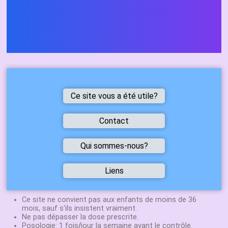
Ce site vous a été utile?
Ce
site
Contact
vous
a
été
utile
Vous avez
Qui sommes-nous?
alors
trouvé une
dites
le
erreur
!
Nicolas
Liens
Vous avez
Halpern-Herla
une
Sites
Une vidéo vous a plu,
Agrégé de
de
suggestion
n'hésitez pas à
physique
Mathématiques
Ce site ne convient pas aux enfants de moins de 36
chimie
mettre un like ou la
Professeur en
mois, sauf s'ils insistent vraiment.
N'hesitez
partager !
S, ES, STI et
Ne pas dépasser la dose prescrite.
Labolycée
:
pas
Mettez un lien
Posologie: 1 fois
STMG depuis
/
jour la semaine avant le contrôle.