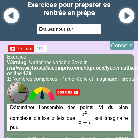
Exercices pour préparer sa
rentrée en prépa
Conseils
Exercice
Warning
: Undefined variable $exo in
/var/www/vhosts/jaicompris.com/httpdocs/lycee/math/
on line
129
1: Nombres complexes - Partie réelle et imaginaire - pré
M
Déterminer l'ensemble des points
du plan
M
2
z
complexe d'affixe
z
tels que
soit imaginaire
z
z
2
z
+
i
+
z
i
pur.