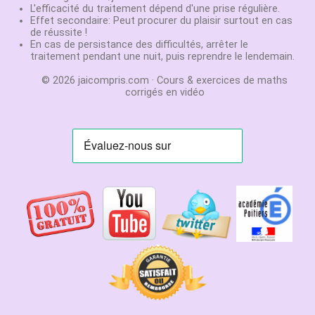
annales du
à
www.jaicompris.com
L'efficacité du traitement dépend d'une prise régulière.
30 ans
bac
envoyer
sur votre site, blog,
Effet secondaire: Peut procurer du plaisir surtout en cas
Créateur de
Exovidéo
:
un
de réussite !
page facebook.
jeux de
Cours et
mail
En cas de persistance des difficultés, arrêter le
Abonnez-vous
stratégie:
exercice
à:
traitement pendant une nuit, puis reprendre le lendemain.
gratuitement sur
Agora
et
en
vidéo
jaicompris.com@gmail.com
Youtube pour être au
Chifoumi
© 2026 jaicompris.com · Cours & exercices de maths
courant des nouvelles
Stephane
corrigés en vidéo
vidéos.
Chenevière
Agrégé de
Mathématiques
Professeur en
S, ES et STMG
depuis 21 ans
Champion de
France de
magie en 2001:
Magie