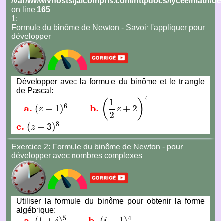
/var/www/vhosts/jaicompris.com/httpdocs/lycee/math
on line
165
1:
Formule du binôme de Newton - Savoir l'appliquer pour
développer
Développer avec la formule du binôme et le triangle
de Pascal:
4
1
(
)
6
a.
b.
(
+
1
)
+
2
z
z
a.
(
z
+
1
)
6
b.
(
1
2
z
+
2
)
4
2
8
c.
(
−
3
)
z
c.
(
z
−
3
)
8
Exercice 2: Formule du binôme de Newton - pour
développer avec nombres complexes
Utiliser la formule du binôme pour obtenir la forme
algébrique:
5
4
a.
b.
(
1
+
)
(
−
1
)
i
i