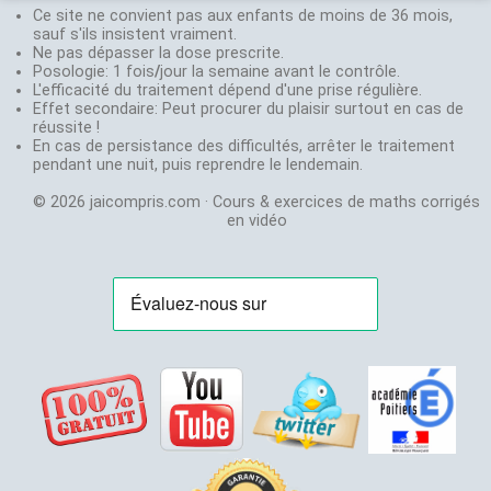
n'hésitez pas à
physique
Mathématiques
Ce site ne convient pas aux enfants de moins de 36 mois,
chimie
mettre un like ou la
Professeur en
sauf s'ils insistent vraiment.
N'hesitez
partager !
S, ES, STI et
Ne pas dépasser la dose prescrite.
Labolycée
:
pas
Mettez un lien
Posologie: 1 fois
STMG depuis
/
jour la semaine avant le contrôle.
annales du
à
www.jaicompris.com
L'efficacité du traitement dépend d'une prise régulière.
30 ans
bac
envoyer
sur votre site, blog,
Effet secondaire: Peut procurer du plaisir surtout en cas de
Créateur de
Exovidéo
:
un
réussite !
page facebook.
jeux de
Cours et
mail
En cas de persistance des difficultés, arrêter le traitement
Abonnez-vous
stratégie:
exercice
à:
pendant une nuit, puis reprendre le lendemain.
gratuitement sur
Agora
et
en
vidéo
jaicompris.com@gmail.com
Youtube pour être au
Chifoumi
© 2026 jaicompris.com · Cours & exercices de maths corrigés
courant des nouvelles
Stephane
en vidéo
vidéos.
Chenevière
Agrégé de
Mathématiques
Professeur en
S, ES et STMG
depuis 21 ans
Champion de
France de
magie en 2001:
Magie