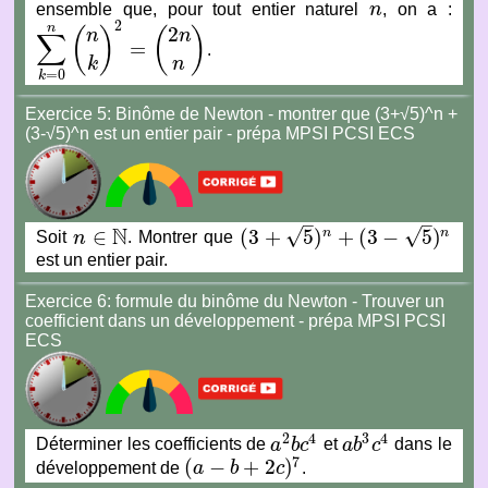
ensemble que, pour tout entier naturel
n
, on a :
n
2
n
2
(
)
(
)
n
n
∑
=
.
∑
k
=
0
n
(
n
k
)
2
=
(
2
n
n
)
k
n
=
0
k
Exercice 5: Binôme de Newton - montrer que (3+√5)^n +
(3-√5)^n est un entier pair - prépa MPSI PCSI ECS
–
–
N
√
√
∈
(
3
+
5
)
+
(
3
−
5
)
n
n
Soit
n
. Montrer que
(
3
+
5
)
n
+
(
3
−
5
)
n
n
∈
N
est un entier pair.
Exercice 6: formule du binôme du Newton - Trouver un
coefficient dans un développement - prépa MPSI PCSI
ECS
2
4
3
4
Déterminer les coefficients de
a
b
c
et
a
b
c
dans le
a
2
b
c
4
a
b
3
c
4
7
(
−
+
2
)
développement de
a
b
c
.
(
a
−
b
+
2
c
)
7