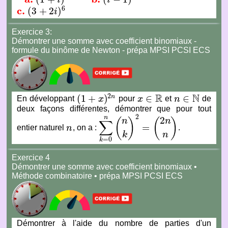
a.
(
1
+
i
)
5
b.
(
i
−
1
)
4
6
c.
(
3
+
2
)
i
c.
(
3
+
2
i
)
6
Exercice 3:
Démontrer une somme avec coefficient binomiaux -
formule du binôme de Newton - prépa MPSI PCSI ECS
R
N
2
(
1
+
)
∈
∈
n
En développant
x
pour
x
et
n
de
(
1
+
x
)
2
n
x
∈
R
n
∈
N
deux façons différentes, démontrer que pour tout
2
n
2
(
)
(
)
n
n
∑
=
entier naturel
n
, on a :
.
n
∑
k
=
0
n
(
n
k
)
2
=
(
2
n
n
)
k
n
=
0
k
Exercice 4
Démontrer une somme avec coefficient binomiaux •
Méthode combinatoire • prépa MPSI PCSI ECS
Démontrer à l'aide du nombre de parties d'un