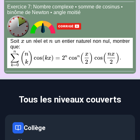
Exercice 7: Nombre complexe • somme de cosinus •
binôme de Newton • angle moitié
Soit
x
un réel et
n
un entier naturel non nul, montrer
x
n
que:
n
(
)
n
x
n
x
∑
(
)
(
)
n
n
cos
(
)
=
2
cos
cos
k
x
.
∑
k
=
0
n
(
n
k
)
cos
(
k
x
)
=
2
n
cos
n
(
x
2
)
cos
(
n
x
2
)
2
2
k
=
0
k
Tous les niveaux couverts
Collège