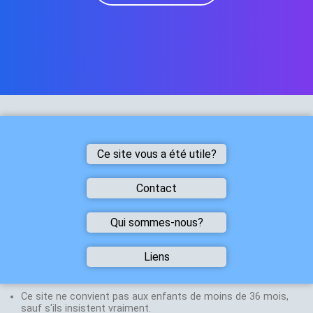
Ce site vous a été utile?
Ce
site
Contact
vous
a
été
utile
Vous avez
Qui sommes-nous?
alors
trouvé une
dites
le
erreur
!
Nicolas
Liens
Vous avez
Halpern-Herla
une
Sites
Une vidéo vous a plu,
Agrégé de
de
suggestion
n'hésitez pas à
physique
Mathématiques
Ce site ne convient pas aux enfants de moins de 36 mois,
chimie
mettre un like ou la
Professeur en
sauf s'ils insistent vraiment.
N'hesitez