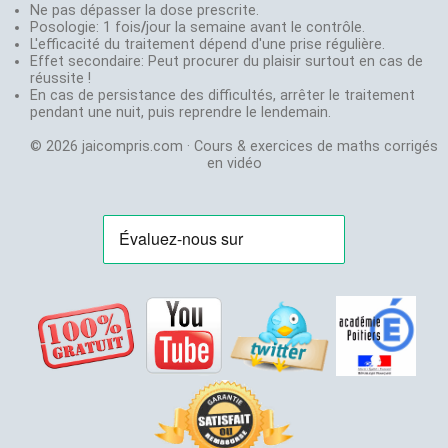
partager !
S, ES, STI et
Ne pas dépasser la dose prescrite.
Labolycée
:
pas
Mettez un lien
Posologie: 1 fois
STMG depuis
/
jour la semaine avant le contrôle.
annales du
à
www.jaicompris.com
L'efficacité du traitement dépend d'une prise régulière.
30 ans
bac
envoyer
sur votre site, blog,
Effet secondaire: Peut procurer du plaisir surtout en cas de
Créateur de
Exovidéo
:
un
réussite !
page facebook.
jeux de
Cours et
mail
En cas de persistance des difficultés, arrêter le traitement
Abonnez-vous
stratégie:
exercice
à:
pendant une nuit, puis reprendre le lendemain.
gratuitement sur
Agora
et
en
vidéo
jaicompris.com@gmail.com
Youtube pour être au
Chifoumi
© 2026 jaicompris.com · Cours & exercices de maths corrigés
courant des nouvelles
Stephane
en vidéo
vidéos.
Chenevière
Agrégé de
Mathématiques
Professeur en
S, ES et STMG
depuis 21 ans
Champion de
France de
magie en 2001:
Magie