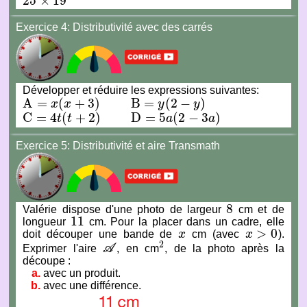
25
×
19
25
×
19
Exercice 4:
Distributivité avec des carrés
Développer et réduire les expressions suivantes:
A
=
(
+
3
)
B
=
(
2
−
)
x
x
y
y
A
=
x
(
x
+
3
)
B
=
y
(
2
−
y
)
C
=
4
(
+
2
)
D
=
5
(
2
−
3
)
t
t
a
a
C
=
4
t
(
t
+
2
)
D
=
5
a
(
2
−
3
a
)
Exercice
5:
Distributivité et aire Transmath
8
Valérie dispose d'une photo de largeur
cm et de
8
11
longueur
cm. Pour la placer dans un cadre, elle
11
>
0
doit découper une bande de
x
cm (avec
x
).
x
x
>
0
2
Exprimer l'aire
A
, en cm
, de la photo après la
A
2
découpe :
avec un produit.
avec une différence.