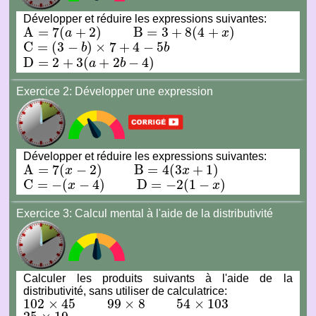
Développer et réduire les expressions suivantes:
A
=
7
(
+
2
)
B
=
3
+
8
(
4
+
)
a
x
A
=
7
(
a
+
2
)
B
=
3
+
8
(
4
+
x
)
C
=
(
3
−
)
×
7
+
4
−
5
b
b
C
=
(
3
−
b
)
×
7
+
4
−
5
b
D
=
2
+
3
(
+
2
−
4
)
a
b
D
=
2
+
3
(
a
+
2
b
−
4
)
Exercice 2:
Développer une expression
Développer et réduire les expressions suivantes:
A
=
7
(
−
2
)
B
=
4
(
3
+
1
)
x
x
A
=
7
(
x
−
2
)
B
=
4
(
3
x
+
1
)
C
=
−
(
−
4
)
D
=
−
2
(
1
−
)
x
x
C
=
−
(
x
−
4
)
D
=
−
2
(
1
−
x
)
Exercice 3:
Calcul mental à l'aide de la distributivité
Calculer les produits suivants à l'aide de la
distributivité, sans utiliser de calculatrice:
102
×
45
99
×
8
54
×
103
102
×
45
99
×
8
54
×
103