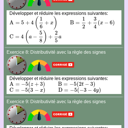
Développer et réduire les expressions suivantes:
1
1
3
(
)
A
=
5
+
4
+
B
=
+
(
−
6
)
x
x
A
=
5
+
4
(
1
6
+
x
)
B
=
1
2
+
3
4
(
x
−
6
)
6
2
4
5
2
(
)
C
=
4
−
+
a
a
C
=
4
(
a
−
5
8
)
+
2
5
a
8
5
Exercice 8:
Distributivité avec la règle des signes
Développer et réduire les expressions suivantes:
A
=
−
5
(
+
3
)
B
=
−
5
(
2
−
3
)
z
t
A
=
−
5
(
z
+
3
)
B
=
−
5
(
2
t
−
3
)
C
=
−
5
(
3
−
)
D
=
−
5
(
−
3
−
4
)
x
y
C
=
−
5
(
3
−
x
)
D
=
−
5
(
−
3
−
4
y
)
Exercice 9:
Distributivité avec la règle des signes