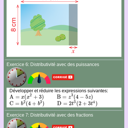
Exercice 6:
Distributivité avec des puissances
Développer et réduire les expressions suivantes:
2
3
A
=
(
+
3
)
B
=
(
4
−
5
)
x
x
z
z
A
=
x
(
x
2
+
3
)
B
=
z
3
(
4
−
5
z
)
2
3
3
4
C
=
(
4
+
)
D
=
2
(
2
+
3
)
b
b
t
t
C
=
b
2
(
4
+
b
3
)
D
=
2
t
3
(
2
+
3
t
4
)
Exercice 7:
Distributivité avec des fractions