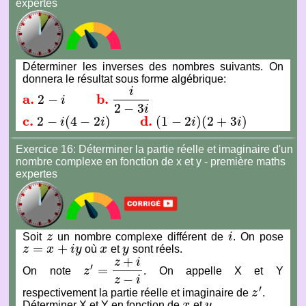
expertes
Déterminer les inverses des nombres suivants. On
donnera le résultat sous forme algébrique:
i
a.
b.
2
−
i
a.
2
−
i
b.
i
2
−
3
i
2
−
3
i
c.
d.
2
−
(
4
−
2
)
(
1
−
2
)
(
2
+
3
)
i
i
i
i
c.
2
−
i
(
4
−
2
i
)
d.
(
1
−
2
i
)
(
2
+
3
i
)
Exercice 16: Déterminer la partie réelle et imaginaire d'un
nombre complexe en fonction de x et y - première maths
expertes
Soit
z
un nombre complexe différent de
i
. On pose
z
i
=
+
z
x
i
y
où
x
et
y
sont réels.
z
=
x
+
i
y
x
y
+
z
i
′
=
On note
z
. On appelle X et Y
z
′
=
z
+
i
z
−
i
−
z
i
′
respectivement la partie réelle et imaginaire de
z
.
z
′
Déterminer X et Y en fonction de
x
et
y
.
x
y