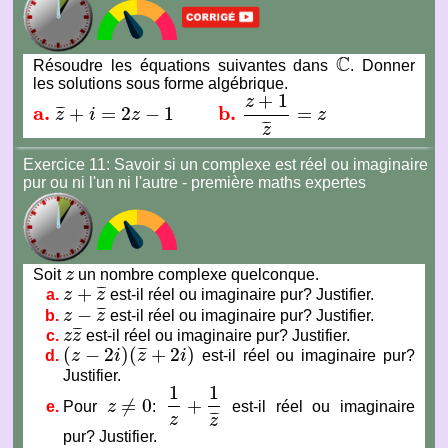
C
Résoudre les équations suivantes dans
. Donner
C
les solutions sous forme algébrique.
+
1
z
a.
b.
+
=
2
−
1
=
¯
¯
¯
z
i
z
z
a.
z
¯
+
i
=
2
z
−
1
b.
z
+
1
z
¯
=
z
¯
¯
¯
z
Exercice 11: Savoir si un complexe est réel ou imaginaire
pur ou ni l'un ni l'autre - première maths expertes
Soit
z
un nombre complexe quelconque.
z
+
¯
¯
¯
z
z
est-il réel ou imaginaire pur? Justifier.
z
+
z
¯
−
¯
¯
¯
z
z
est-il réel ou imaginaire pur? Justifier.
z
−
z
¯
¯
¯
¯
z
z
est-il réel ou imaginaire pur? Justifier.
z
z
¯
(
−
2
)
(
+
2
)
¯
¯
¯
z
i
z
i
est-il réel ou imaginaire pur?
(
z
−
2
i
)
(
z
¯
+
2
i
)
Justifier.
1
1
≠
0
+
Pour
z
:
est-il réel ou imaginaire
z
≠
0
1
z
+
1
z
¯
¯
¯
¯
z
z
pur? Justifier.