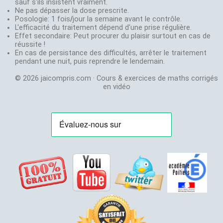
Professeur en
sauf s'ils insistent vraiment.
N'hesitez
partager !
S, ES, STI et
Ne pas dépasser la dose prescrite.
Labolycée
:
pas
Mettez un lien
Posologie: 1 fois
STMG depuis
/
jour la semaine avant le contrôle.
annales du
à
www.jaicompris.com
L'efficacité du traitement dépend d'une prise régulière.
30 ans
bac
envoyer
sur votre site, blog,
Effet secondaire: Peut procurer du plaisir surtout en cas de
Créateur de
Exovidéo
:
un
réussite !
page facebook.
jeux de
Cours et
mail
En cas de persistance des difficultés, arrêter le traitement
Abonnez-vous
stratégie:
exercice
à:
pendant une nuit, puis reprendre le lendemain.
gratuitement sur
Agora
et
en
vidéo
jaicompris.com@gmail.com
Youtube pour être au
Chifoumi
© 2026 jaicompris.com · Cours & exercices de maths corrigés
courant des nouvelles
Stephane
en vidéo
vidéos.
Chenevière
Agrégé de
Mathématiques
Professeur en
S, ES et STMG
depuis 21 ans
Champion de
France de
magie en 2001:
Magie