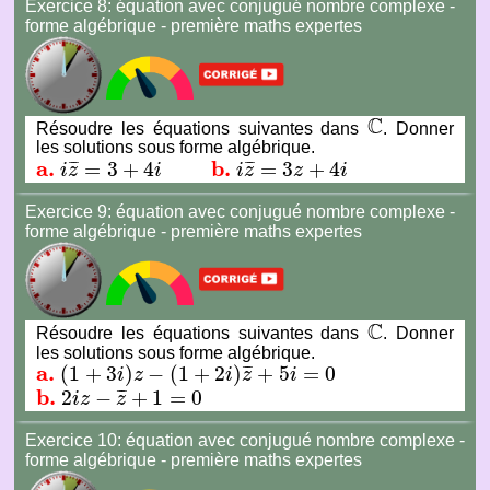
Exercice 8: équation avec conjugué nombre complexe -
forme algébrique - première maths expertes
C
Résoudre les équations suivantes dans
. Donner
C
les solutions sous forme algébrique.
a.
b.
=
3
+
4
=
3
+
4
¯
¯
¯
¯
¯
¯
i
z
i
i
z
z
i
a.
i
z
¯
=
3
+
4
i
b.
i
z
¯
=
3
z
+
4
i
Exercice 9: équation avec conjugué nombre complexe -
forme algébrique - première maths expertes
C
Résoudre les équations suivantes dans
. Donner
C
les solutions sous forme algébrique.
a.
(
1
+
3
)
−
(
1
+
2
)
+
5
=
0
¯
¯
¯
i
z
i
z
i
a.
(
1
+
3
i
)
z
−
(
1
+
2
i
)
z
¯
+
5
i
=
0
b.
2
−
+
1
=
0
¯
¯
¯
i
z
z
b.
2
i
z
−
z
¯
+
1
=
0
Exercice 10: équation avec conjugué nombre complexe -
forme algébrique - première maths expertes