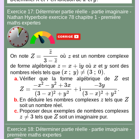
Exercice 17: Déterminer partie réelle - partie imaginaire -
Nathan Hyperbole exercice 78 chapitre 1 - première
maths expertes
¯
¯
¯
z
=
On note
Z
où
z
est un nombre complexe
Z
=
z
¯
3
−
z
¯
z
3
−
¯
¯
¯
z
=
+
i
de forme algébrique
z
x
y
où
x
et
y
sont des
z
=
x
+
i
y
x
y
(
;
)
≠
(
3
;
0
)
nombres réels tels que
x
y
.
(
x
;
y
)
≠
(
3
;
0
)
Vérifier que la forme algébrique de
Z
est
Z
2
2
−
−
+
3
−
3
x
y
x
y
=
+
i
Z
.
Z
=
−
x
2
−
y
2
+
3
x
(
3
−
x
)
2
+
y
2
+
i
−
3
y
(
3
−
x
)
2
+
y
2
(
3
−
)
+
(
3
−
)
+
2
2
2
2
x
y
x
y
En déduire les nombres complexes
z
tels que
Z
z
Z
soit un nombre réel.
Proposer deux exemples de nombres complexes
≠
3
z
tels que
Z
soit un imaginaire pur.
z
≠
3
Z
Exercice 18: Déterminer partie réelle - partie imaginaire -
première maths expertes