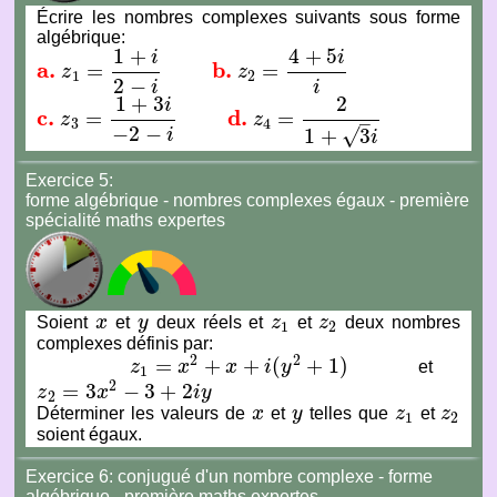
Écrire les nombres complexes suivants sous forme
algébrique:
1
+
4
+
5
i
i
a.
b.
=
=
z
z
a.
z
1
=
1
+
i
2
−
i
b.
z
2
=
4
+
5
i
i
1
2
2
−
i
i
1
+
3
2
i
c.
d.
=
=
z
z
–
c.
z
3
=
1
+
3
i
−
2
−
i
d.
z
4
=
2
1
+
3
i
3
4
−
2
−
√
1
+
3
i
i
Exercice 5:
forme algébrique - nombres complexes égaux - première
spécialité maths expertes
Soient
x
et
y
deux réels et
z
et
z
deux nombres
x
y
z
1
z
2
1
2
complexes définis par:
2
2
=
+
+
(
+
1
)
z
x
x
i
y
et
z
1
=
x
2
+
x
+
i
(
y
2
+
1
)
1
2
=
3
−
3
+
2
z
x
i
y
z
2
=
3
x
2
−
3
+
2
i
y
2
Déterminer les valeurs de
x
et
y
telles que
z
et
z
x
y
z
1
z
2
1
2
soient égaux.
Exercice 6: conjugué d'un nombre complexe - forme
algébrique - première maths expertes