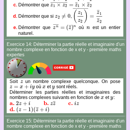
×
=
×
¯
¯
¯
¯
¯
¯
¯
¯
¯
¯
¯
¯
¯
¯
¯
¯
¯
¯
¯
¯
¯
Démontrer que
z
z
z
z
z
1
×
z
2
¯
=
z
¯
1
×
z
¯
2
1
2
1
2
¯
¯
¯
¯
¯
¯
¯
¯
¯
¯
¯
¯
¯
¯
¯
¯
¯
(
)
z
z
1
1
≠
0
=
Démontrer que si
z
,
z
2
≠
0
(
z
1
z
2
)
¯
=
z
¯
1
z
¯
2
2
¯
¯
¯
z
z
2
2
¯
¯
¯
¯
¯
=
(
)
n
¯
¯
¯
n
Démontrer que
z
z
où
n
est un entier
z
n
¯
=
(
z
¯
)
n
n
naturel.
Exercice 14: Déterminer la partie réelle et imaginaire d'un
nombre complexe en fonction de x et y - première maths
expertes
Soit
z
un nombre complexe quelconque. On pose
z
=
+
z
x
i
y
où
x
et
y
sont réels.
z
=
x
+
i
y
x
y
Déterminer les parties réelles et imaginaires des
nombres complexes suivants en fonction de
x
et
y
:
x
y
a.
b.
c.
2
+
¯
¯
¯
z
i
z
z
i
z
a.
2
z
+
i
b.
z
z
¯
c.
i
z
d.
(
−
1
)
(
+
)
¯
¯
¯
z
z
i
d.
(
z
−
1
)
(
z
¯
+
i
)
Exercice 15: Déterminer la partie réelle et imaginaire d'un
nombre complexe en fonction de x et y - première maths