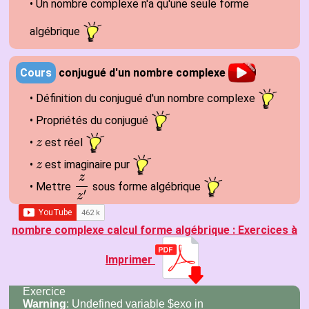
• Un nombre complexe n'a qu'une seule forme
algébrique
Cours
conjugué d'un nombre complexe
• Définition du conjugué d'un nombre complexe
• Propriétés du conjugué
•
est réel
z
z
•
est imaginaire pur
z
z
z
• Mettre
sous forme algébrique
z
z
′
′
z
nombre complexe calcul forme algébrique : Exercices à
Imprimer
Exercice
Warning
: Undefined variable $exo in