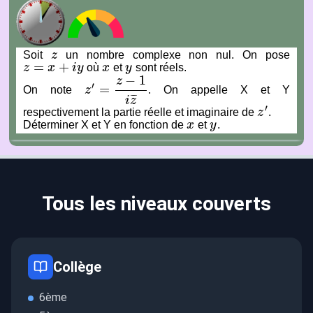
Soit
z
un nombre complexe non nul. On pose
z
=
+
z
x
i
y
où
x
et
y
sont réels.
z
=
x
+
i
y
x
y
−
1
z
′
=
On note
z
. On appelle X et Y
z
′
=
z
−
1
i
z
¯
¯
¯
¯
i
z
′
respectivement la partie réelle et imaginaire de
z
.
z
′
Déterminer X et Y en fonction de
x
et
y
.
x
y
Tous les niveaux couverts
Collège
6ème