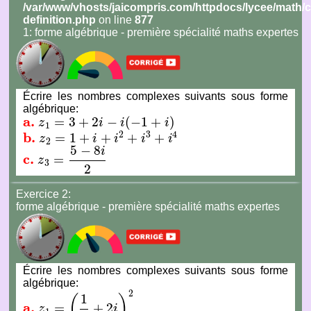
/var/www/vhosts/jaicompris.com/httpdocs/lycee/math
definition.php
on line
877
1:
forme algébrique - première spécialité maths expertes
Écrire les nombres complexes suivants sous forme
algébrique:
a.
=
3
+
2
−
(
−
1
+
)
z
i
i
i
a.
z
1
=
3
+
2
i
−
i
(
−
1
+
i
)
1
2
3
4
b.
=
1
+
+
+
+
z
i
i
i
i
b.
z
2
=
1
+
i
+
i
2
+
i
3
+
i
4
2
5
−
8
i
c.
=
z
c.
z
3
=
5
−
8
i
2
3
2
Exercice 2:
forme algébrique - première spécialité maths expertes
Écrire les nombres complexes suivants sous forme
algébrique:
2
1
(
)
a.
=
+
2
z
i
a.
z
1
=
(
1
2
+
2
i
)
2