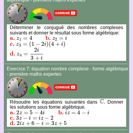
Déterminer le conjugué des nombres complexes
suivants et donner le résultat sous forme algébrique:
a.
b.
=
4
=
z
z
i
a.
z
1
=
4
b.
z
2
=
i
1
2
c.
=
(
1
−
2
)
(
4
+
)
z
i
i
c.
z
3
=
(
1
−
2
i
)
(
4
+
i
)
3
2
i
d.
=
z
d.
z
4
=
2
i
3
+
i
4
3
+
i
Exercice 7: équation nombre complexe - forme algébrique
- première maths expertes
C
Résoudre les équations suivantes dans
. Donner
C
les solutions sous forme algébrique.
a.
b.
2
=
5
−
4
=
4
−
z
i
i
z
i
a.
2
z
=
5
−
4
i
b.
i
z
=
4
−
i
c.
3
−
=
−
2
z
i
i
z
c.
3
z
−
i
=
i
z
−
2
d.
2
+
6
−
=
3
+
5
i
z
i
z
d.
2
i
z
+
6
−
i
=
3
z
+
5