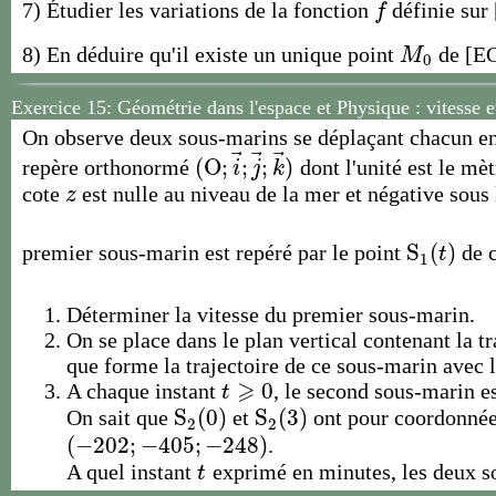
7) Étudier les variations de la fonction
définie sur
f
f
8) En déduire qu'il existe un unique point
de [EC
M
0
M
0
Exercice 15: Géométrie dans l'espace et Physique : vitesse 
On observe deux sous-marins se déplaçant chacun en l
⃗
⃗
⃗
(
O
;
;
;
)
repère orthonormé
dont l'unité est le mè
(
O
;
i
→
;
j
→
;
k
→
)
i
j
k
cote
est nulle au niveau de la mer et négative sous
z
z
S
(
)
premier sous-marin est repéré par le point
de 
S
1
(
t
)
t
1
Déterminer la vitesse du premier sous-marin.
On se place dans le plan vertical contenant la 
que forme la trajectoire de ce sous-marin avec l
⩾
0
A chaque instant
, le second sous-marin es
t
⩾
0
t
S
(
0
)
S
(
3
)
On sait que
et
ont pour coordonnée
S
2
(
0
)
S
2
(
3
)
2
2
(
−
202
;
−
405
;
−
248
)
.
(
−
202
;
−
405
;
−
248
)
A quel instant
exprimé en minutes, les deux s
t
t