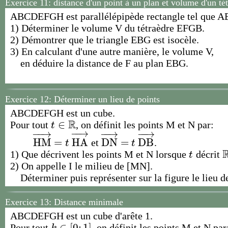
Exercice 11:
distance d'un point à un plan et volume d'un té
ABCDEFGH est parallélépipède rectangle tel que 
1) Déterminer le volume V du tétraèdre EFGB.
2) Démontrer que le triangle EBG est isocèle.
3) En calculant d'une autre manière, le volume V,
en déduire la distance de F au plan EBG.
Exercice 12:
Déterminer un lieu de points
ABCDEFGH est un cube.
R
∈
Pour tout
, on définit les points M et N par:
t
∈
R
t
−
−
→
−
−
→
−
−
→
−
−
→
H
M
=
H
A
D
N
=
D
B
et
.
H
M
→
=
t
H
A
→
D
N
→
=
t
D
B
→
t
t
1) Que décrivent les points M et N lorsque
décrit
t
t
2) On appelle I le milieu de [MN].
Déterminer puis représenter sur la figure le lieu d
Exercice 13: Distance minimale
ABCDEFGH est un cube d'arête 1.
∈
[
0
;
1
]
Pour tout
, on définit les points M et N par