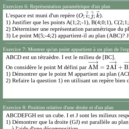
Exercices 6: Représentation paramétrique d'un plan
⃗
⃗
⃗
;
;
;
L'espace est muni d'un repère (
).
O
;
i
→
;
j
→
;
k
→
O
i
j
k
1) Justifier que les points A(1;2;-1), B(4;0;1), C(2;1
2) Déterminer une représentation paramétrique du p
3) Le point M(5;-4;2) appartient-il au plan (ABC)? Ju
Exercice 7: Montrer qu'un point appartient à un plan de l'e
ABCD est un tétraèdre. I est le milieu de [BC].
−
−
→
−
→
−
A
M
=
2
A
I
+
B
On considère le point M défini par
A
M
→
=
2
A
I
→
+
B
1) Démontrer que le point M appartient au plan (ACD)
2) Refaire la question 1) en utilisant un repère bien c
Exercice 8:
Position relative d'une droite et d'un plan
ABCDEFGH est un cube. I et J sont les milieux respe
1) Démontrer que la droite (GJ) est parallèle au pla
à l'aide d'une décomposition.