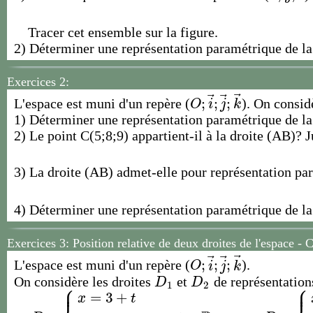
Tracer cet ensemble sur la figure.
2) Déterminer une représentation paramétrique de la 
Exercices 2:
⃗
⃗
⃗
;
;
;
L'espace est muni d'un repère (
). On consid
O
;
i
→
;
j
→
;
k
→
O
i
j
k
1) Déterminer une représentation paramétrique de la
2) Le point C(5;8;9) appartient-il à la droite (AB)? Ju
3) La droite (AB) admet-elle pour représentation p
4) Déterminer une représentation paramétrique de la
Exercices 3:
Position relative de deux droites de l'espace - 
⃗
⃗
⃗
;
;
;
L'espace est muni d'un repère (
).
O
;
i
→
;
j
→
;
k
→
O
i
j
k
On considère les droites
et
de représentation
D
1
D
2
D
D
⎧
⎧
1
2
⎪
⎪
=
3
+
x
t