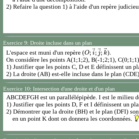
2) Refaire la question 1) à l'aide d'un repère judicie
Exercice 9:
Droite incluse dans un plan
⃗
⃗
⃗
;
;
;
L'espace est muni d'un repère (
).
O
;
i
→
;
j
→
;
k
→
O
i
j
k
On considère les points A(1;1;2), B(-1;2;1), C(0;1;1)
1) Justifier que les points C, D et E définissent un pl
2) La droite (AB) est-elle incluse dans le plan (CDE
Exercice 10:
Intersection d'une droite et d'un plan
ABCDEFGH est un parallélépipède. I est le milieu d
1) Justifier que les points D, F et I définissent un pla
2) Démontrer que la droite (BH) et le plan (DFI) son
en un point K dont on donnera les coordonnées.