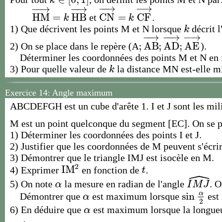
k
∈
[
0
;
1
]
k
−
−
→
−
→
−
−
→
−
−
→
H
M
=
H
B
C
N
=
C
F
et
.
H
M
→
=
k
H
B
→
C
N
→
=
k
C
F
→
k
k
1) Que décrivent les points M et N lorsque
décrit l
k
k
−
−
→
−
−
→
−
→
;
A
B
;
A
D
;
A
E
2) On se place dans le repère (A
).
;
A
B
→
;
A
D
→
;
A
E
→
Déterminer les coordonnées des points M et N en 
3) Pour quelle valeur de
la distance MN est-elle mi
k
k
Exercice 14: Angle maximum
ABCDEFGH est un cube d'arête 1. I et J sont les mil
M est un point quelconque du segment [EC]. On se p
1) Déterminer les coordonnées des points I et J.
2) Justifier que les coordonnées de M peuvent s'écrir
3) Démontrer que le triangle IMJ est isocèle en M.
2
I
M
4) Exprimer
en fonction de
.
I
M
2
t
t
ˆ
5) On note
la mesure en radian de l'angle
. 
α
I
M
J
^
α
I
M
J
α
sin
Démontrer que
est maximum lorsque
est
α
sin
α
2
α
2
6) En déduire que
est maximum lorsque la longue
α
α