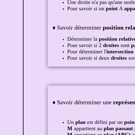
Une droite n'a pas qu'une seul
Pour savoir si un
point
A
appa
♦ Savoir déterminer
position rel
Déterminer la
position relativ
Pour savoir si 2
droites
sont
p
Pour déterminer l'
intersection
Pour savoir si deux
droites
so
♦ Savoir déterminer une
représe
Un
plan
est défini par un
poin
M
appartient au
plan passant
M
appartient au
plan (ABC)