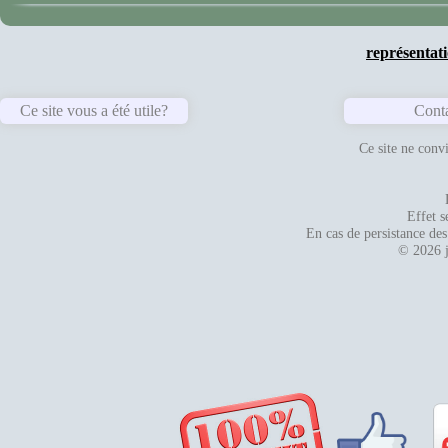
représentat
Ce site vous a été utile?
Cont
Ce site ne convi
Effet s
En cas de persistance des
© 2026 j