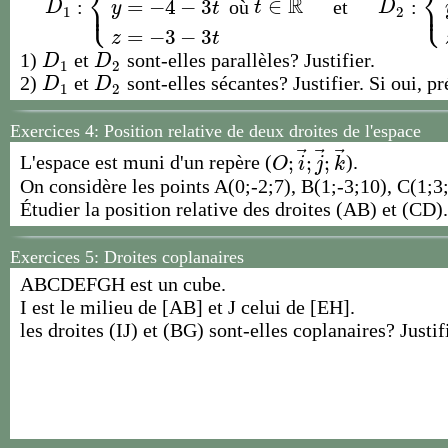
⎨
⎨
⎩
⎩
R
∈
⎪
⎪
:
=
−
4
−
3
où
et
:
D
1
{
x
=
3
+
t
y
=
−
4
−
3
t
z
=
−
3
−
3
t
D
2
{
x
t
∈
R
D
t
D
y
t
1
2
=
−
3
−
3
z
t
1)
et
sont-elles parallèles? Justifier.
D
1
D
2
D
D
1
2
2)
et
sont-elles sécantes? Justifier. Si oui, p
D
1
D
2
D
D
1
2
Exercices 4: Position relative de deux droites de l'espace
⃗
⃗
⃗
;
;
;
L'espace est muni d'un repère (
).
O
;
i
→
;
j
→
;
k
→
O
i
j
k
On considère les points A(0;-2;7), B(1;-3;10), C(1;3;
Étudier la position relative des droites (AB) et (CD).
Exercices 5:
Droites coplanaires
ABCDEFGH est un cube.
I est le milieu de [AB] et J celui de [EH].
les droites (IJ) et (BG) sont-elles coplanaires? Justif