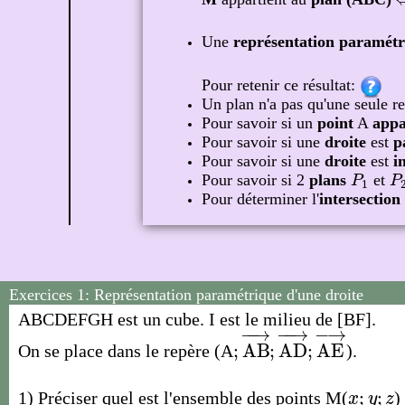
Une
représentation paramétr
Pour retenir ce résultat:
Un plan n'a pas qu'une seule r
Pour savoir si un
point
A
appa
Pour savoir si une
droite
est
p
Pour savoir si une
droite
est
i
Pour savoir si 2
plans
et
P
1
P
P
P
1
Pour déterminer l'
intersection
Exercices 1:
Représentation paramétrique d'une droite
ABCDEFGH est un cube. I est le milieu de [BF].
−
−
→
−
−
→
−
→
;
A
B
;
A
D
;
A
E
On se place dans le repère (A
).
;
A
B
→
;
A
D
→
;
A
E
→
;
;
1) Préciser quel est l'ensemble des points M(
)
x
;
y
;
z
x
y
z